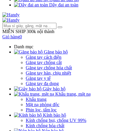
Dây đai an toàn
MIỄN SHIP 300k nội thành
Giỏ hàng
0
Danh mục
Găng bảo hộ
Găng tay cách điện
Găng tay chống cắt
Găng tay chống hóa chất
Găng tay hàn, chịu nhiệt
Găng tay y tế
Găng tay đa dụng
Giày bảo hộ
Khẩu trang, mặt nạ
Khẩu trang
Mặt nạ phòng độc
Phin lọc, tấm lọc
Kính bảo hộ
Kính chống bụi, chống UV 99%
Kính chống hóa chất
Nón bảo hộ