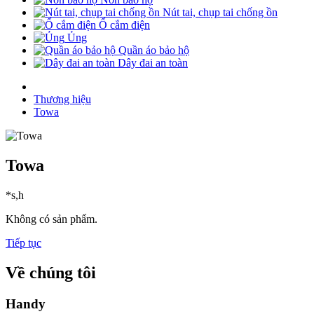
Nút tai, chụp tai chống ồn
Ổ cắm điện
Ủng
Quần áo bảo hộ
Dây đai an toàn
Thương hiệu
Towa
Towa
*s,h
Không có sản phẩm.
Tiếp tục
Về chúng tôi
Handy