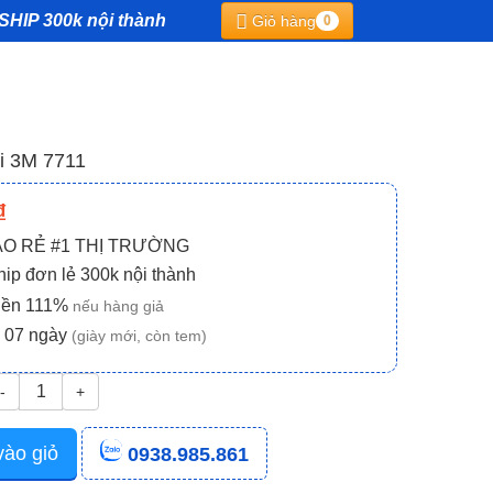
SHIP 300k nội thành
Giỏ hàng
0
i 3M 7711
₫
AO RẺ #1 THỊ TRƯỜNG
ip đơn lẻ 300k nội thành
iền 111%
nếu hàng giả
e 07 ngày
(giày mới, còn tem)
-
+
ào giỏ
0938.985.861