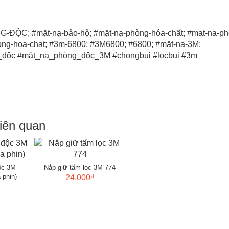
ĐỘC; #mặt-nạ-bảo-hộ; #mặt-nạ-phòng-hóa-chất; #mat-na-ph
ong-hoa-chat; #3m-6800; #3M6800; #6800; #mặt-nạ-3M;
độc #mặt_nạ_phòng_độc_3M #chongbui #lọcbụi #3m
iên quan
ộc 3M
Nắp giữ tấm lọc 3M 774
 phin)
24,000₫
₫