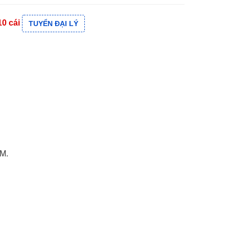
10 cái
TUYỂN ĐẠI LÝ
3M.