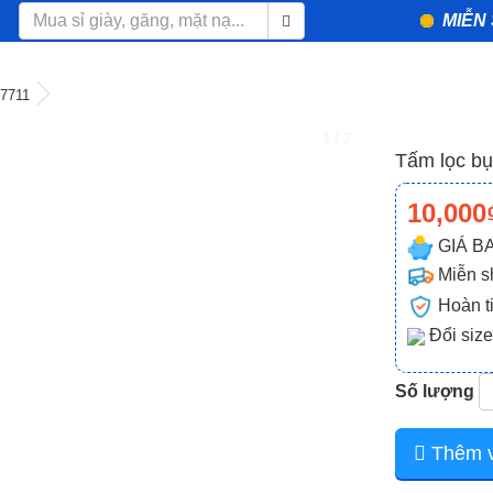
MIỄN 
 7711
1 / 2
Tấm lọc bụ
10,000
GIÁ B
Miễn sh
Hoàn t
Đổi siz
❯
Số lượng
Thêm v