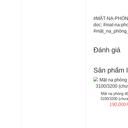
#MẶT-NẠ-PHÒNG-
doc; #mat-na-ph
#mặt_nạ_phòng_
Đánh giá
Sản phẩm l
Mặt nạ phòng đ
3100/3200 (chưa
190,000