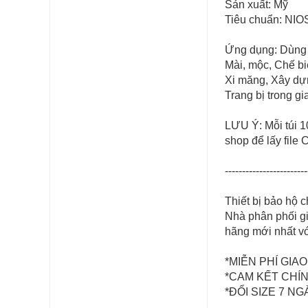
Sản xuất: Mỹ
Tiêu chuẩn: NI
Ứng dụng: Dùng 
Mài, mộc, Chế b
Xi măng, Xây dự
Trang bị trong gi
LƯU Ý: Mỗi túi 1
shop để lấy file
------------------------
Thiết bị bảo hộ 
Nhà phân phối gi
hãng mới nhất vớ
*MIỄN PHÍ GIAO
*CAM KẾT CHÍNH 
*ĐỔI SIZE 7 NGÀ