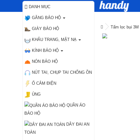
DANH MỤC
GĂNG BẢO HỘ
Tấm lọc bụi 3M
GIÀY BẢO HỘ
KHẨU TRANG, MẶT NẠ
KÍNH BẢO HỘ
NÓN BẢO HỘ
NÚT TAI, CHỤP TAI CHỐNG ỒN
Ổ CẮM ĐIỆN
ỦNG
❮
QUẦN ÁO
BẢO HỘ
DÂY ĐAI AN
TOÀN