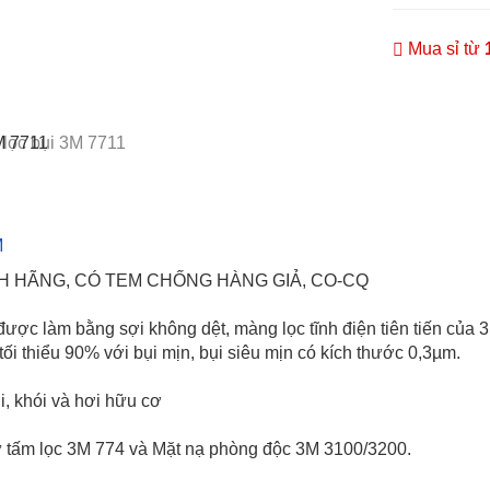
Mua sỉ từ
M
H HÃNG, CÓ TEM CHỐNG HÀNG GIẢ, CO-CQ
được làm bằng sợi không dệt, màng lọc tĩnh điện tiên tiến của 
tối thiểu 90% với bụi mịn, bụi siêu mịn có kích thước 0,3µm.
i, khói và hơi hữu cơ
ữ tấm lọc 3M 774 và Mặt nạ phòng độc 3M 3100/3200.