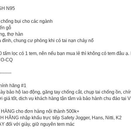
OSH N95
chống bụi cho các ngành
iến gỗ
ng, thợ hàn
a đình, chung cư phòng khi có tai nạn cháy nổ
0 tấm lọc có 1 tem, nên nếu bạn mua lẻ thì không có tem đâu ạ. 
 CO-CQ
--------
chính hãng #1
ày bảo hộ lao động, găng tay chống cắt, chụp tai chống ồn, chí
i giá tốt, dịch vụ khách hàng tận tâm và bảo hành chu đáo tại 
 HÀNG cho đơn hàng nội thành 500k+
HÃNG nhập khẩu trực tiếp Safety Jogger, Hans, Nitti, K2
Y đối với giày, giữ nguyên tem mác