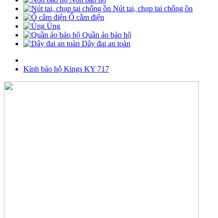
Nút tai, chụp tai chống ồn
Ổ cắm điện
Ủng
Quần áo bảo hộ
Dây đai an toàn
Kính bảo hộ Kings KY 717