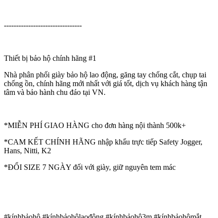
--------------------------------
Thiết bị bảo hộ chính hãng #1
Nhà phân phối giày bảo hộ lao động, găng tay chống cắt, chụp tai
chống ồn, chính hãng mới nhất với giá tốt, dịch vụ khách hàng tận
tâm và bảo hành chu đáo tại VN.
*MIỄN PHÍ GIAO HÀNG cho đơn hàng nội thành 500k+
*CAM KẾT CHÍNH HÃNG nhập khẩu trực tiếp Safety Jogger,
Hans, Nitti, K2
*ĐỔI SIZE 7 NGÀY đối với giày, giữ nguyên tem mác
#kínhbảohộ #kínhbảohộlaođộng #kínhbảohộ3m #kínhbảohộmắt