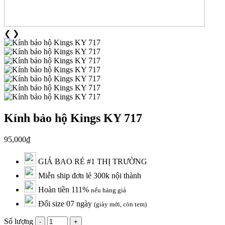
❮
❯
Kính bảo hộ Kings KY 717
95,000₫
GIÁ BAO RẺ #1 THỊ TRƯỜNG
Miễn ship đơn lẻ 300k nội thành
Hoàn tiền 111%
nếu hàng giả
Đổi size 07 ngày
(giày mới, còn tem)
Số lượng
-
+