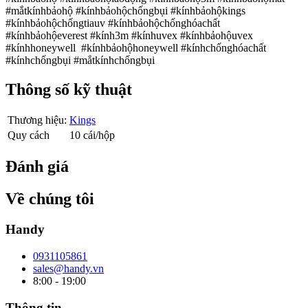
#mắtkínhbảohộ #kínhbảohộchốngbụi #kínhbảohộkings
#kínhbảohộchốngtiauv #kínhbảohộchốnghóachất
#kínhbảohộeverest #kính3m #kínhuvex #kínhbảohộuvex
#kínhhoneywell #kínhbảohộhoneywell #kínhchốnghóachất
#kínhchốngbụi #mắtkínhchốngbụi
Thông số kỹ thuật
Thương hiệu:
Kings
Quy cách
10 cái/hộp
Đánh giá
Về chúng tôi
Handy
0931105861
sales@handy.vn
8:00 - 19:00
Thông tin