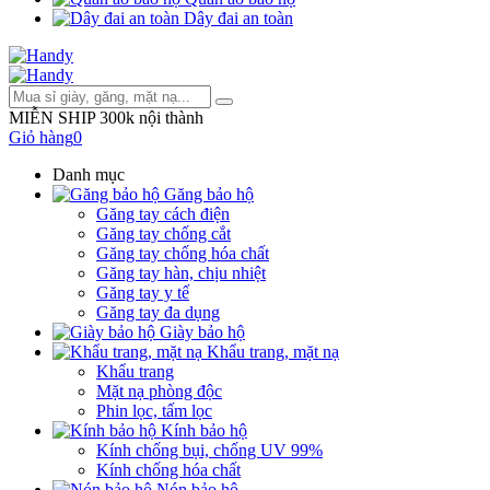
Dây đai an toàn
MIỄN SHIP 300k nội thành
Giỏ hàng
0
Danh mục
Găng bảo hộ
Găng tay cách điện
Găng tay chống cắt
Găng tay chống hóa chất
Găng tay hàn, chịu nhiệt
Găng tay y tế
Găng tay đa dụng
Giày bảo hộ
Khẩu trang, mặt nạ
Khẩu trang
Mặt nạ phòng độc
Phin lọc, tấm lọc
Kính bảo hộ
Kính chống bụi, chống UV 99%
Kính chống hóa chất
Nón bảo hộ