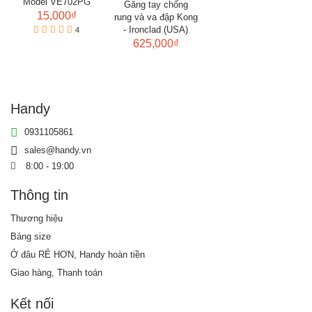
Model VE702PG
Găng tay chống
15,000₫
rung và va đập Kong
- Ironclad (USA)
4
625,000₫
Handy
0931105861
sales@handy.vn
8:00 - 19:00
Thông tin
Thương hiệu
Bảng size
Ở đâu RẺ HƠN, Handy hoàn tiền
Giao hàng, Thanh toán
Kết nối