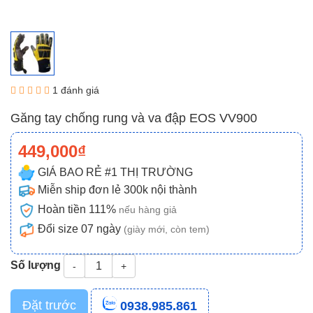
1 đánh giá
Găng tay chống rung và va đập EOS VV900
449,000₫
GIÁ BAO RẺ #1 THỊ TRƯỜNG
Miễn ship đơn lẻ 300k nội thành
Hoàn tiền 111%
nếu hàng giả
Đổi size 07 ngày
(giày mới, còn tem)
Số lượng
-
+
Đặt trước
0938.985.861