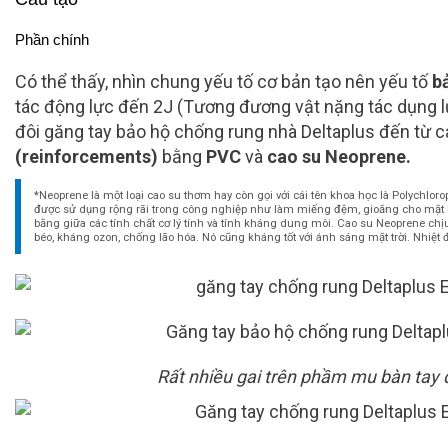
Phần chính
Có thể thấy, nhìn chung yếu tố cơ bản tạo nên yếu tố
b
tác động lực đến 2J (Tương đương vật nặng tác dụng 
đôi găng tay bảo hộ chống rung nhà Deltaplus đến từ 
(reinforcements)
bằng
PVC
và
cao su Neoprene.
*Neoprene là một loại cao su thơm hay còn gọi với cái tên khoa học là Polychlor
được sử dụng rộng rãi trong công nghiệp như làm miếng đệm, gioăng cho mặt bích
bằng giữa các tính chất cơ lý tính và tính kháng dung môi. Cao su Neoprene chị
béo, kháng ozon, chống lão hóa. Nó cũng kháng tốt với ánh sáng mặt trời. Nhiệt
Rất nhiều gai trên phầm mu bàn tay