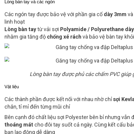
Lòng bàn tay và các ngón
Các ngón tay được bảo vệ với phần gia cố
dày 3mm
và
linh hoạt
Lòng bàn tay
từ vải sợi
Polyamide / Polyurethane dày
nhằm gia tăng độ
chống xé rách
và bảo vệ bàn tay khỏ
Lòng bàn tay được phủ các chấm PVC giúp g
Vật liệu
Các thành phần được kết nối với nhau nhờ chỉ
sợi Kevl
chắn, tỉ mỉ đến từng mũi chỉ
Bên cạnh đó chất liệu sợi Polyester bên bỉ nhưng vẫn
thoáng mát
cho đôi tay suốt cả ngày. Cùng kết cấu bả
bạn lao động dễ dàng