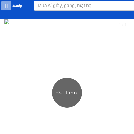
1 / 1
❮
❯
Đặt Trước