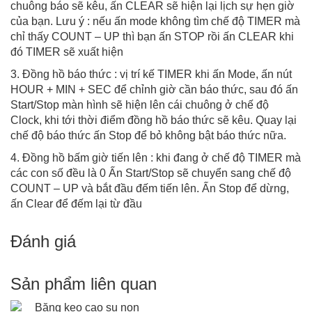
chuông báo sẽ kêu, ấn CLEAR sẽ hiện lại lịch sự hẹn giờ
của bạn. Lưu ý : nếu ấn mode không tìm chế độ TIMER mà
chỉ thấy COUNT – UP thì bạn ấn STOP rồi ấn CLEAR khi
đó TIMER sẽ xuất hiện
3. Đồng hồ báo thức : vị trí kế TIMER khi ấn Mode, ấn nút
HOUR + MIN + SEC để chỉnh giờ cần báo thức, sau đó ấn
Start/Stop màn hình sẽ hiện lên cái chuông ở chế độ
Clock, khi tới thời điểm đồng hồ báo thức sẽ kêu. Quay lại
chế độ báo thức ấn Stop để bỏ không bật báo thức nữa.
4. Đồng hồ bấm giờ tiến lên : khi đang ở chế độ TIMER mà
các con số đều là 0 Ấn Start/Stop sẽ chuyển sang chế độ
COUNT – UP và bắt đầu đếm tiến lên. Ấn Stop để dừng,
ấn Clear để đếm lại từ đầu
Đánh giá
Sản phẩm liên quan