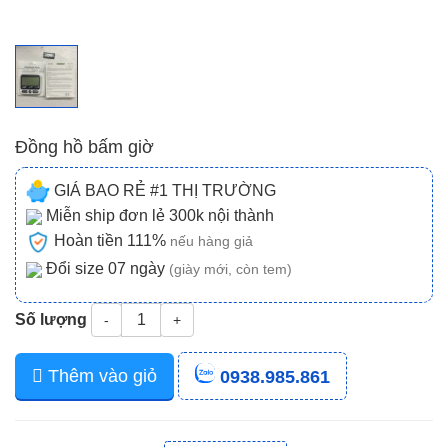
Đồng hồ bấm giờ
GIÁ BAO RẺ #1 THỊ TRƯỜNG
Miễn ship đơn lẻ 300k nội thành
Hoàn tiền 111%
nếu hàng giả
Đổi size 07 ngày
(giày mới, còn tem)
Số lượng
-
+
Thêm vào giỏ
0938.985.861