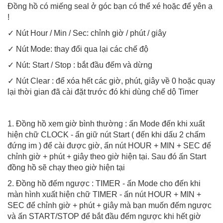
Đồng hồ có miếng seal ở góc bạn có thể xé hoặc để yên ạ
!
✓ Nút Hour / Min / Sec: chỉnh giờ / phút / giây
✓ Nút Mode: thay đổi qua lại các chế độ
✓ Nút: Start / Stop : bắt đầu đếm và dừng
✓ Nút Clear : để xóa hết các giờ, phút, giây về 0 hoặc quay
lại thời gian đã cài đặt trước đó khi dùng chế dộ Timer
1. Đồng hồ xem giờ bình thường : ấn Mode đến khi xuất
hiện chữ CLOCK - ấn giữ nút Start ( đến khi dấu 2 chấm
đứng im ) để cài được giờ, ấn nút HOUR + MIN + SEC để
chỉnh giờ + phút + giây theo giờ hiện tại. Sau đó ấn Start
đồng hồ sẽ chạy theo giờ hiện tại
2. Đồng hồ đếm ngược : TIMER - ấn Mode cho đến khi
màn hình xuất hiện chữ TIMER - ấn nút HOUR + MIN +
SEC để chỉnh giờ + phút + giây mà bạn muốn đếm ngược
và ấn START/STOP để bắt đầu đếm ngược khi hết giờ