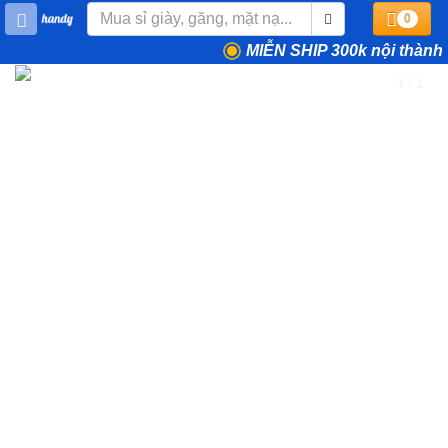
0
MIỄN SHIP 300k nội thành
1 / 1
❮
❯