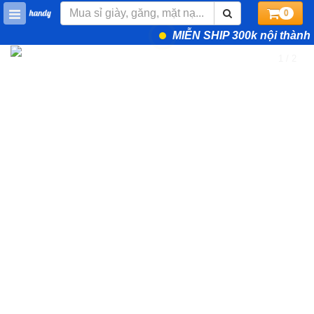
0
MIỄN SHIP 300k nội thành
1 / 2
❮
❯