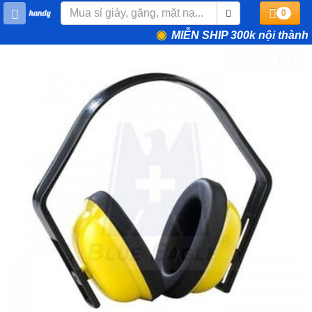
0
MIỄN SHIP 300k nội thành
1 / 1
❮
❯