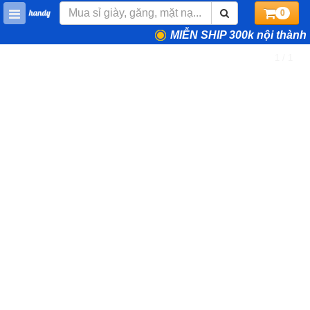
0
MIỄN SHIP 300k nội thành
1 / 1
❮
❯