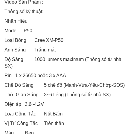
Video Sản Phẩm :
Thông số kỹ thuật:
Nhãn Hiệu
Model
P50
Loại Bóng
Cree XM-P50
Ánh Sáng
Trắng mát
Độ Sáng
1000 lumens maximum (Thông số từ nhà
SX)
Pin
1 x 26650 hoặc 3 x AAA
Chế Độ Sáng
5 chế độ (Mạnh-Vừa-Yếu-Chớp-SOS)
Thời Gian Sáng
3~6 tiếng (Thông số từ nhà SX)
Điện áp
3.6~4.2V
Loại Công Tắc
Nút Bấm
Vị Trí Công Tắc
Trên thân
Màu
Đen