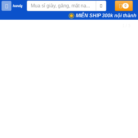
0
MIỄN SHIP 300k nội thành
1 / 3
❮
❯